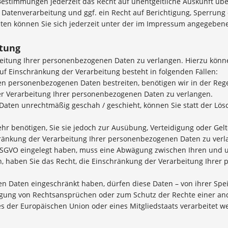
estimmungen jederzeit das Recht auf unentgeltliche Auskunft üb
atenverarbeitung und ggf. ein Recht auf Berichtigung, Sperrung 
en können Sie sich jederzeit unter der im Impressum angegeben
itung
beitung Ihrer personenbezogenen Daten zu verlangen. Hierzu könne
 Einschränkung der Verarbeitung besteht in folgenden Fällen:
ten personenbezogenen Daten bestreiten, benötigen wir in der Rege
er Verarbeitung Ihrer personenbezogenen Daten zu verlangen.
aten unrechtmäßig geschah / geschieht, können Sie statt der Lö
hr benötigen, Sie sie jedoch zur Ausübung, Verteidigung oder G
chränkung der Verarbeitung Ihrer personenbezogenen Daten zu verl
 DSGVO eingelegt haben, muss eine Abwägung zwischen Ihren und
n, haben Sie das Recht, die Einschränkung der Verarbeitung Ihre
n Daten eingeschränkt haben, dürfen diese Daten – von ihrer Spei
ung von Rechtsansprüchen oder zum Schutz der Rechte einer ande
es der Europäischen Union oder eines Mitgliedstaats verarbeitet w