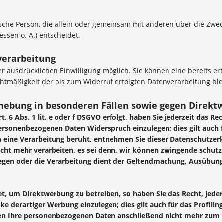
istische Person, die allein oder gemeinsam mit anderen über die Zw
sen o. Ä.) entscheidet.
verarbeitung
 ausdrücklichen Einwilligung möglich. Sie können eine bereits erte
echtmäßigkeit der bis zum Widerruf erfolgten Datenverarbeitung bl
hebung in besonderen Fällen sowie gegen Direktw
 6 Abs. 1 lit. e oder f DSGVO erfolgt, haben Sie jederzeit das Re
personenbezogenen Daten Widerspruch einzulegen; dies gilt auch 
nen eine Verarbeitung beruht, entnehmen Sie dieser Datenschutze
cht mehr verarbeiten, es sei denn, wir können zwingende schutz
wiegen oder die Verarbeitung dient der Geltendmachung, Ausübu
, um Direktwerbung zu betreiben, so haben Sie das Recht, jeder
derartiger Werbung einzulegen; dies gilt auch für das Profiling
den Ihre personenbezogenen Daten anschließend nicht mehr zum